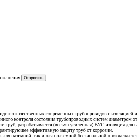
заполнения
Отправить
одство качественных современных трубопроводов с изоляцией и
ного контроля состояния трубопроводных систем диаметром от
 труб, разрабатывается (весьма усиленная) ВУС изоляция для г
рантирующее эффективную защиту труб от коррозии.
 для наземной, так и для подземной бесканальной прокладки 